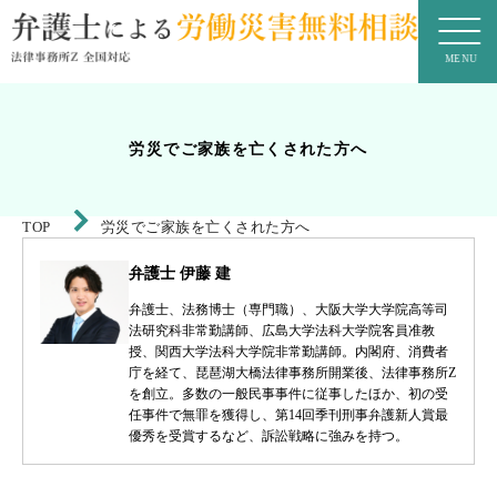
労災でご家族を亡くされた方へ
TOP
労災でご家族を亡くされた方へ
弁護士 伊藤 建
弁護士、法務博士（専門職）、大阪大学大学院高等司
法研究科非常勤講師、広島大学法科大学院客員准教
授、関西大学法科大学院非常勤講師。内閣府、消費者
庁を経て、琵琶湖大橋法律事務所開業後、法律事務所Z
を創立。多数の一般民事事件に従事したほか、初の受
任事件で無罪を獲得し、第14回季刊刑事弁護新人賞最
優秀を受賞するなど、訴訟戦略に強みを持つ。