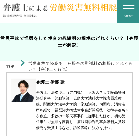
労災事故で怪我をした場合の慰謝料の相場はどれくらい？【弁護
士が解説】
労災事故で怪我をした場合の慰謝料の相場はどれくら
TOP
い？【弁護士が解説】
弁護士 伊藤 建
弁護士、法務博士（専門職）、大阪大学大学院高等司
法研究科非常勤講師、広島大学法科大学院客員准教
授、関西大学法科大学院非常勤講師。内閣府、消費者
庁を経て、琵琶湖大橋法律事務所開業後、法律事務所Z
を創立。多数の一般民事事件に従事したほか、初の受
任事件で無罪を獲得し、第14回季刊刑事弁護新人賞最
優秀を受賞するなど、訴訟戦略に強みを持つ。