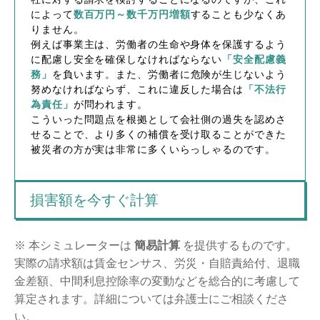
によって
数百万円～数千万円増額
することも少なくあ
りません。
例えば事業主は、労働者の生命や身体を保護するよう
に配慮し安全を確保しなければならない
「安全配慮義
務」
を負います。また、労働者に危険が生じないよう
努めなければならず、これに違反した場合は
「不法行
為責任」
が問われます。
こういった問題点を根拠として会社側の過失を認めさ
せることで、より多くの補償を受け取ることができた
被災者の方が実は非常に多くいらっしゃるのです。
損害額を今すぐ計算
※ 本シミュレーターは
簡易計算
を提供するものです。
実際の請求額は賃金センサス、労災・自賠責給付、退職
金差額、中間利息控除率の変動などを総合的に考慮して
算定されます。詳細については弁護士にご相談くださ
い。